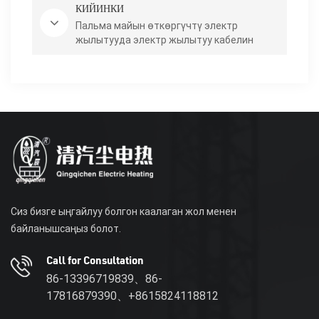
КИЙИНКИ
Пальма майын өткөргүчтү электр
жылытууда электр жылытуу кабелин
колдонуу
Сиз бизге ыңгайлуу болгон каалаган жол менен
байланышсаңыз болот.
Call for Consultation
86-13396719839、86-
17816879390、+8615824118812