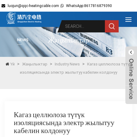
luojun@qqc-heatingcable.com
WhatsApp:8617816879390
Жаңылыктар
>
>
>
Үй
Жаңылыктар
Industry News
Кагаз целлюлоза түтүк
изоляциясында электр жылытуу кабелин колдонуу
Live
Кагаз целлюлоза түтүк
изоляциясында электр жылытуу
кабелин колдонуу