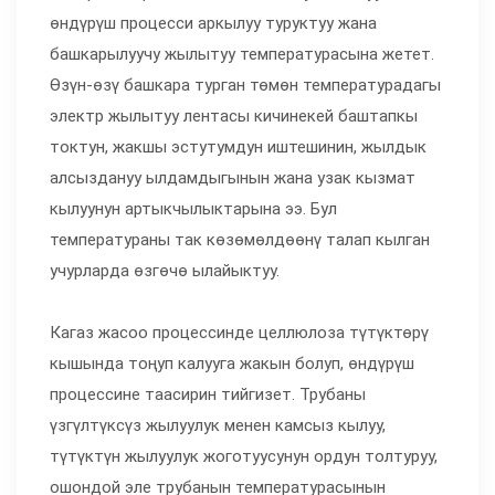
өндүрүш процесси аркылуу туруктуу жана
башкарылуучу жылытуу температурасына жетет.
Өзүн-өзү башкара турган төмөн температурадагы
электр жылытуу лентасы кичинекей баштапкы
токтун, жакшы эстутумдун иштешинин, жылдык
алсыздануу ылдамдыгынын жана узак кызмат
кылуунун артыкчылыктарына ээ. Бул
температураны так көзөмөлдөөнү талап кылган
учурларда өзгөчө ылайыктуу.
Кагаз жасоо процессинде целлюлоза түтүктөрү
кышында тоңуп калууга жакын болуп, өндүрүш
процессине таасирин тийгизет. Трубаны
үзгүлтүксүз жылуулук менен камсыз кылуу,
түтүктүн жылуулук жоготуусунун ордун толтуруу,
ошондой эле трубанын температурасынын