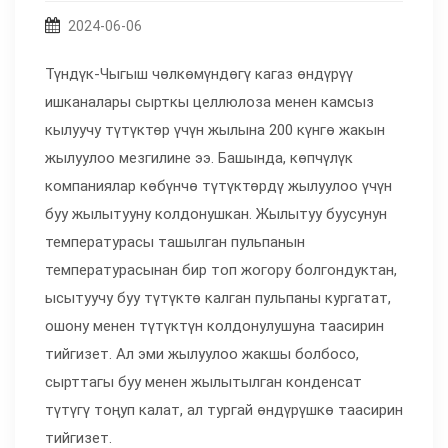
2024-06-06
Түндүк-Чыгыш чөлкөмүндөгү кагаз өндүрүү
ишканалары сырткы целлюлоза менен камсыз
кылуучу түтүктөр үчүн жылына 200 күнгө жакын
жылуулоо мезгилине ээ. Башында, көпчүлүк
компаниялар көбүнчө түтүктөрдү жылуулоо үчүн
буу жылытууну колдонушкан. Жылытуу буусунун
температурасы ташылган пульпанын
температурасынан бир топ жогору болгондуктан,
ысытуучу буу түтүктө калган пульпаны кургатат,
ошону менен түтүктүн колдонулушуна таасирин
тийгизет. Ал эми жылуулоо жакшы болбосо,
сырттагы буу менен жылытылган конденсат
түтүгү тоңуп калат, ал тургай өндүрүшкө таасирин
тийгизет.