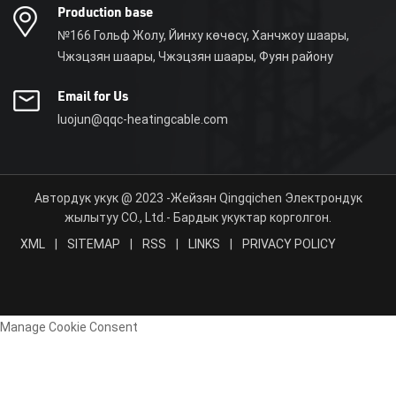
Production base
№166 Гольф Жолу, Йинху көчөсү, Ханчжоу шаары,
Чжэцзян шаары, Чжэцзян шаары, Фуян району
Email for Us
luojun@qqc-heatingcable.com
Автордук укук @ 2023 -Жейзян Qingqichen Электрондук
жылытуу CO., Ltd.- Бардык укуктар корголгон.
XML
|
SITEMAP
|
RSS
|
LINKS
|
PRIVACY POLICY
Manage Cookie Consent