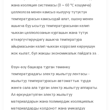
жана изоляция системасы (0 ~ 60 ℃ кошумча)
целлюлоза менен камсыз кылуучу түтүктүн
температурасын камсыздай алат, ошону менен
ашыкча буу ысытуу температурасынан келип
чыккан целлюлозанын кургашын жана түтүк
өткөргүчтөрүндөгү ашыкча температура
айырмасынан келип чыккан коррозия көрүнүшүн
жок кылат, бул жакшы экономикалык пайдага ээ. .
Өзүн-өзү башкара турган төмөнкү
температурадагы электр жылытуу лентасы -
жылытуу температурасын автоматтык түрдө
жөнгө сала ала турган электр жылытуу аппараты.
Ал өркүндөтүлгөн электр жылытуу
материалдарын жана полимердик изоляциялык
материалдарды колдонот жана уникалдуу