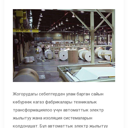
Жогорудагы себептерден улам барган сайын
көбүрөөк кагаз фабрикалары техникалык
трансформациялоо үчүн автоматтык электр
жылытуу жана изоляция системаларын
колдонушат. Бул автоматтык электр жылытуу