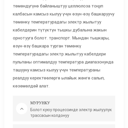
төмөндүгүнө байланыштуу целлюлоза тоңуп
калбасын камсыз кылуу үчүн өзүн-өзү башкаруучу
төмөнкү температурадагы электр жылытуу
кабелдерин түтүктүн тышкы дубалына жакын
орнотууга болот. транспорт. Мындан тышкары,
өзүн-өзү башкара турган төмөнкү
температурадагы электр жылытуу кабелдери
пульпаны оптималдуу температура диапазонунда
ташууну камсыз кылуу үчүн температураны
реалдуу керектөөлөргө ылайык жөнгө салып,
көзөмөлдөй алат.
МУРУНКУ
Болот куюу процессинде электр жылуулук
трассасын колдонуу