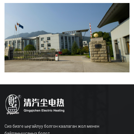
Сиз бизге ыңгайлуу болгон каалаган жол менен
байланышсаңыз болот.