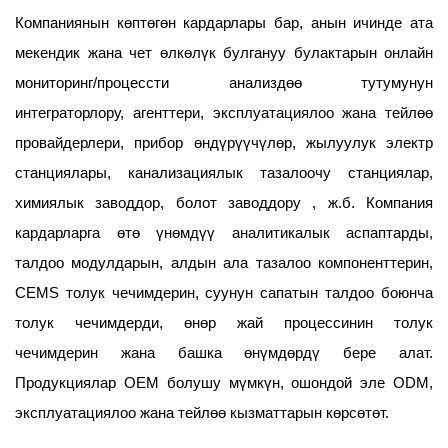
Компаниянын көптөгөн кардарлары бар, анын ичинде ата
мекендик жана чет өлкөлүк булгануу булактарын онлайн
мониторинг/процессти анализдөө тутумунун
интеграторлору, агенттери, эксплуатациялоо жана тейлөө
провайдерлери, прибор өндүрүүчүлөр, жылуулук электр
станциялары, канализациялык тазалоочу станциялар,
химиялык заводдор, болот заводдору , ж.б. Компания
кардарларга өтө үнөмдүү аналитикалык аспаптарды,
талдоо модулдарын, алдын ала тазалоо компоненттерин,
CEMS толук чечимдерин, суунун сапатын талдоо боюнча
толук чечимдерди, өнөр жай процессинин толук
чечимдерин жана башка өнүмдөрдү бере алат.
Продукциялар OEM болушу мүмкүн, ошондой эле ODM,
эксплуатациялоо жана тейлөө кызматтарын көрсөтөт.