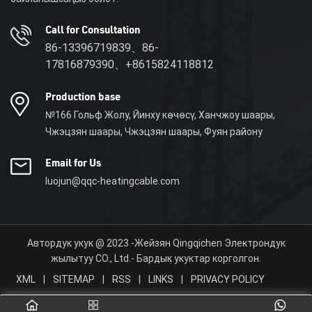
Call for Consultation
86-13396719839、86-
17816879390、+8615824118812
Production base
№166 Гольф Жолу, Йинху көчөсү, Ханчжоу шаары,
Чжэцзян шаары, Чжэцзян шаары, Фуян району
Email for Us
luojun@qqc-heatingcable.com
Автордук укук @ 2023 -Жейзян Qingqichen Электрондук
жылытуу CO., Ltd.- Бардык укуктар корголгон.
XML
|
SITEMAP
|
RSS
|
LINKS
|
PRIVACY POLICY