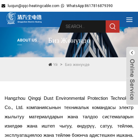
luojun@qqc-heatingcable.com
WhatsApp:8617816879390
Биз Жөнүндө
>
Үй
Биз жөнүндө
Hangzhou Qingqi Dust Environmental Protection Technology
Live
Co., Ltd. компаниясынын техникалык командасы электр
жылытуу материалдарын жана талдоо системаларын
изилдөө жана иштеп чыгуу, өндүрүү, сатуу, тейлөө,
эксплуатациялоо жана тейлөө боюнча адистешкен ишкана.