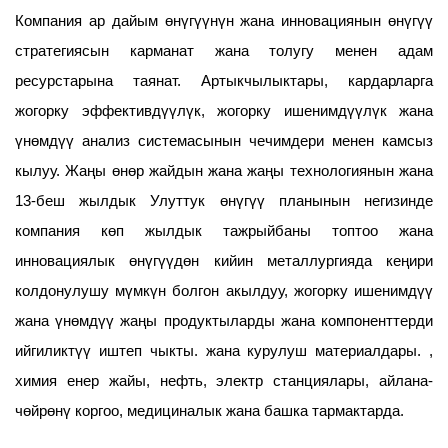
Компания ар дайым өнүгүүнүн жана инновациянын өнүгүү
стратегиясын карманат жана толугу менен адам
ресурстарына таянат. Артыкчылыктары, кардарларга
жогорку эффективдүүлүк, жогорку ишенимдүүлүк жана
үнөмдүү анализ системасынын чечимдери менен камсыз
кылуу. Жаңы өнөр жайдын жана жаңы технологиянын жана
13-беш жылдык Улуттук өнүгүү планынын негизинде
компания көп жылдык тажрыйбаны топтоо жана
инновациялык өнүгүүдөн кийин металлургияда кеңири
колдонулушу мүмкүн болгон акылдуу, жогорку ишенимдүү
жана үнөмдүү жаңы продуктыларды жана компоненттерди
ийгиликтүү иштеп чыкты. жана курулуш материалдары. ,
химия енер жайы, нефть, электр станциялары, айлана-
чөйрөнү коргоо, медициналык жана башка тармактарда.