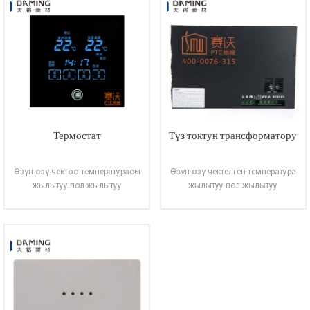
ооруканалар, балдар бакчалары,
социалдык үйлөр, стадиондор,
ОКУУ
ОКУУ
көргөзмө залдары, театрлар,
жабык бассейндер, соода
борборлору, фабрикалар жана
башка жерлер.
Термостат
Түз токтун трансформатору
Өзүн-өзү чектөө температурасы
Өзүн-өзү чектелген температура
жылытуу пол жылытуу
жылытуу пол жылытуу
системасы ички электр жылытуу
системасы ички электр жылытуу
рыногунда жогорку аягы
рыногунда жогорку аягы
ылайыкташтырылган
ылайыкташтырылган
КЕНЕНИРЭЭК
КЕНЕНИРЭЭК
кардарлардын керектөөлөрү
кардарлардын керектөөлөрү
менен бирге PTC технологиясын
менен бирге иштелип чыккан PTC
ОКУУ
ОКУУ
жана көп катмарлуу катуу жыгач
технологиясын жана көп
курама пол технологиясын
катмарлуу катуу жыгач курама
новатордук изилдөө жана
пол технологиясын новатордук