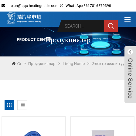
luojun@qqc-heatingcable.com
WhatsApp:8617816879390
Продукциялар
>
>
>
Үй
Продукциялар
Living Home
Электр жылытуу
Live