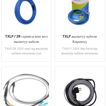
TXLP / 2R сериясы кош жол
TXLP жылытуу кабели
жылытуу кабели
Киришүү
TXLP/2R 220V кош гид жылытуу
TXLP/1 220V бир багыттуу
кабели негизинен пол
жылытуу кабели негизинен
жылытууда, топурак жылытууда,
полду жылытууда, топуракты
кардын эришинде, түтүктөрдү
жылытууда, кардын эришине ж.б.
жылытууда ж.б.
КЕНЕНИРЭЭК
КЕНЕНИРЭЭК
ОКУУ
ОКУУ