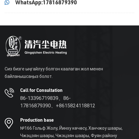
WhatsApp:17816879390
Сиз бизге ыңгайлуу болгон каалаган жол менен
байланышсаңыз болот.
Call for Consultation
86-13396719839、86-
17816879390、+8615824118812
Production base
№166 Гольф Жолу, Йинху көчөсү, Ханчжоу шаары,
Чжэцзян шаары, Чжэцзян шаары, Фуян району