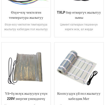
Өзүн-өзү чектелген
TXLP бир өткөргүч жылытуу
температура жылытуу
зымы
кабелдик пол жылытуу
Өзүн-өзү чектелген температура
Цемент катмарын төшөөнүн
системасы
жылытуу кабелдик пол жылытуу
кереги жок, ал жерди
системасы өзүн-өзү чектөө
жасалгалоочу материалдын 8-10
температурасы, бирдиктүү жана
мм жабышчаак астына түздөн-
жайлуу жылуулук бөлүштүрүү,
түз көмүлүшү мүмкүн. ийкемдүү
КЕНЕНИРЭЭК
КЕНЕНИРЭЭК
энергияны үнөмдөө жана
төшөө, жеңил орнотуу, жеңил
жогорку натыйжалуулугун,
стандартташтыруу жана иштетүү,
ОКУУ
ОКУУ
коопсуздук жана ишенимдүүлүк
ар кандай пол жасалгалоо
өзгөчөлүктөрүнө ээ. Ал ар
материалдары үчүн ылайыктуу.
кандай ички полдор үчүн
Бул бетон пол болобу, жыгач пол
ылайыктуу жана жайлуу жана
болобу, эски плитканын полу же
жылуу ички чөйрөнү камсыз
терразцо пол болобу, аны плитка
кылуу үчүн турак жай, соода
желимине орнотсо болот, ал
жана коомдук имараттарда
жердин деңгээлине аз таасир
кеңири колдонулат.
этет.
Үй-бүлөлүк жылуулук үчүн
Коопсуздук үй пол жылытуу
220V энергия үнөмдөөчү
кабелдик Мат
алюминий фольга пол