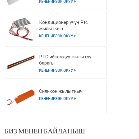
эритмеси плитасы)
КЕНЕНИРЭЭК ОКУУ
Кондиционер үчүн Ptc
жылыткыч
КЕНЕНИРЭЭК ОКУУ
PTC ийкемдүү жылытуу
барагы
КЕНЕНИРЭЭК ОКУУ
Силикон жылыткыч
КЕНЕНИРЭЭК ОКУУ
БИЗ МЕНЕН БАЙЛАНЫШ