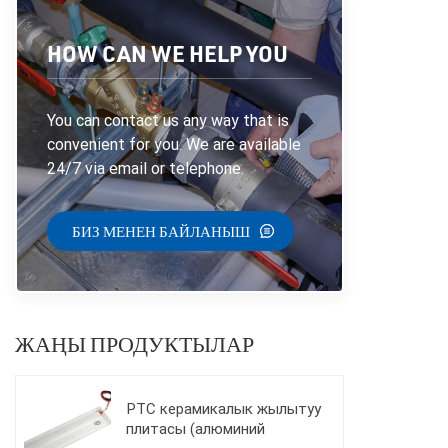
HOW CAN WE HELP YOU
You can contact us any way that is
convenient for you. We are available
24/7 via email or telephone.
БИЗ МЕНЕН БАЙЛАНЫШ
ЖАҢЫ ПРОДУКТЫЛАР
PTC керамикалык жылытуу
плитасы (алюминий