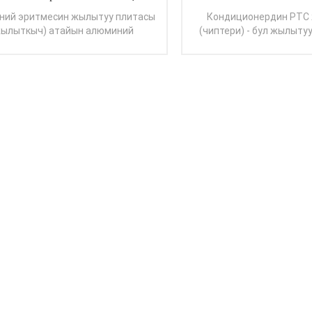
ний эритмесин жылытуу плитасы
Кондиционердин PTC
жылыткыч) атайын алюминий
(чиптери) - бул жылыту
тмесинин нурлануучу пластина
катары PTC компонент
деринен жана жогорку сапаттагы
алюминий чиптеринен 
ь-хром эритмесинин жылытуучу
муздаткыч канаттардан 
менттеринен же металл эмес
көбүнчө жогорку класс
туу элементтеринен жасалган.
жабдууларында, жылытуу
КЕНЕНИРЭЭК ОКУУ
КЕНЕНИРЭЭК 
кондиционерлеринде кол
башкалар