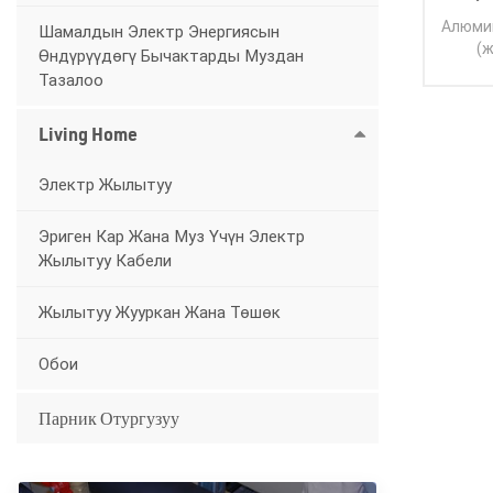
Алюми
Шамалдын Электр Энергиясын
(
Өндүрүүдөгү Бычактарды Муздан
эри
Тазалоо
профил
никел
Living Home
эле
жылы
Электр Жылытуу
Эриген Кар Жана Муз Үчүн Электр
Жылытуу Кабели
Жылытуу Жууркан Жана Төшөк
Обои
Парник Отургузуу