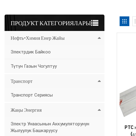
ПРОДУКТ КАТЕГОРИЯЛАРЫ
Нефть-Химия Енер Жайы
Электрдик Байкоо
Түтүн Газын Чогултуу
Транспорт
Транспорт Сериясы
Жаңы Энергия
Электр Унаасынын Аккумуляторунун
PTC 
Жылуулук Башкаруусу
(а