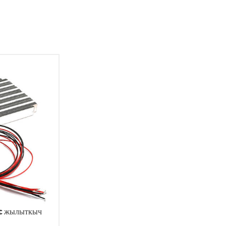
tc жылыткыч