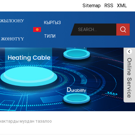
Sitemap
|
RSS
|
XML
МЖЫЛООНУ
КЫРГЫЗ
ТИЛИ
ЖӨНӨТҮҮ
Live
чактарды муздан тазалоо