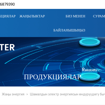
16879390
КЦИЯЛАР
ЖАҢЫЛЫКТАР
БИЗ МЕНЕН
СУРА
БАЙЛАНЫШЫҢЫЗ
ПРОДУКЦИЯЛАР
>
Жаңы энергия
>
Шамалдын электр энергиясын өндүрүүдөгү бы