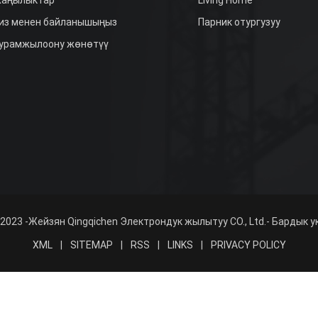
из менен байланышыңыз
Парник отургузуу
урамжылоону жөнөтүү
2023 -Жейзян Qingqichen Электрондук жылытуу CO., Ltd.- Бардык у
XML
|
SITEMAP
|
RSS
|
LINKS
|
PRIVACY POLICY