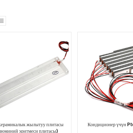
керамикалык жылытуу плитасы
Кондиционер үчүн P
люминий эритмеси плитасы)