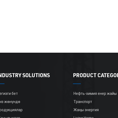
NDUSTRY SOLUTIONS
PRODUCT CATEGO
егизги бет
Нефть-химия енер жайы
из жөнүндө
Транспорт
родукциялар
Жаңы энергия
аңылыктар
Living Home