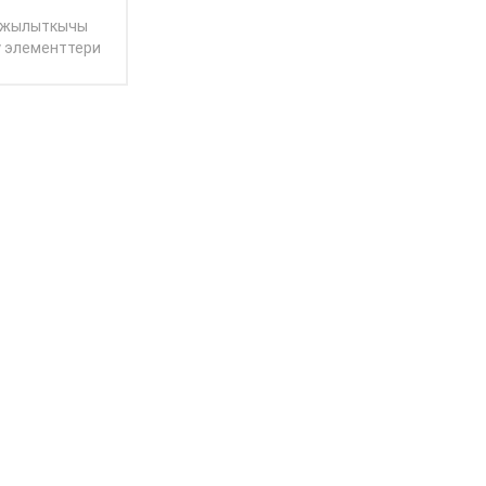
 жылыткычы
у элементтери
теринен жана
басу аркылуу
жасалган жана
тагы жылытуу
 жана муздатуу
ОКУУ
донулат. жана