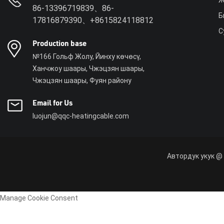
86-13396719839、86-
Б
17816879390、+8615824118812
С
Production base
№166 Гольф Жолу, Йинху көчөсү,
Ханчжоу шаары, Чжэцзян шаары,
Чжэцзян шаары, Фуян району
Email for Us
luojun@qqc-heatingcable.com
Автордук укук @ 
Manage Cookie Consent