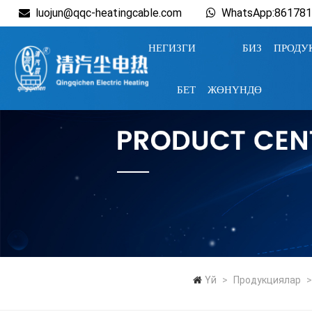
luojun@qqc-heatingcable.com
WhatsApp:86178
НЕГИЗГИ
БИЗ
ПРОДУ
БЕТ
ЖӨНҮНДӨ
Үй
>
Продукциялар