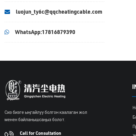
luojun_ty6c@qqcheatingcable.com
WhatsApp:17816879390
I
Н
Сиз бизге ыңгайлуу болгон каалаган жол
Б
менен байланышсаңыз болот.
П
Call for Consultation
Ж